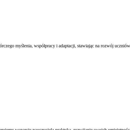
órczego myślenia, współpracy i adaptacji, stawiając na rozwój uczni
jemy wsparcie nauczyciela praktyka, rozwijanie swoich umiejętności,