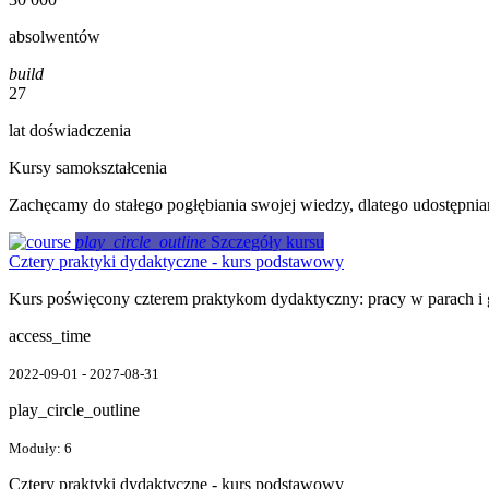
absolwentów
build
27
lat doświadczenia
Kursy samokształcenia
Zachęcamy do stałego pogłębiania swojej wiedzy, dlatego udostępn
play_circle_outline
Szczegóły kursu
Cztery praktyki dydaktyczne - kurs podstawowy
Kurs poświęcony czterem praktykom dydaktyczny: pracy w parach i g
access_time
2022-09-01 - 2027-08-31
play_circle_outline
Moduły: 6
Cztery praktyki dydaktyczne - kurs podstawowy